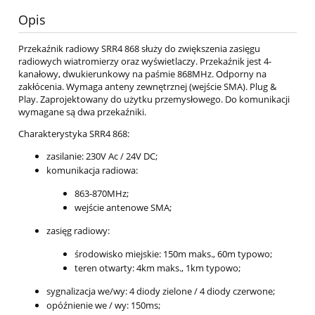
Opis
Przekaźnik radiowy SRR4 868 służy do zwiększenia zasięgu
radiowych wiatromierzy oraz wyświetlaczy. Przekaźnik jest 4-
kanałowy, dwukierunkowy na paśmie 868MHz. Odporny na
zakłócenia. Wymaga anteny zewnętrznej (wejście SMA). Plug &
Play. Zaprojektowany do użytku przemysłowego. Do komunikacji
wymagane są dwa przekaźniki.
Charakterystyka SRR4 868:
zasilanie: 230V Ac / 24V DC;
komunikacja radiowa:
863-870MHz;
wejście antenowe SMA;
zasięg radiowy:
środowisko miejskie: 150m maks., 60m typowo;
teren otwarty: 4km maks., 1km typowo;
sygnalizacja we/wy: 4 diody zielone / 4 diody czerwone;
opóźnienie we / wy: 150ms;